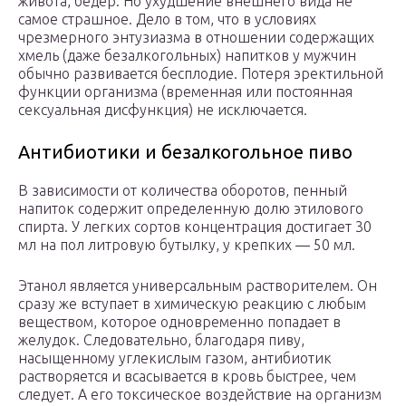
живота, бедер. Но ухудшение внешнего вида не
самое страшное. Дело в том, что в условиях
чрезмерного энтузиазма в отношении содержащих
хмель (даже безалкогольных) напитков у мужчин
обычно развивается бесплодие. Потеря эректильной
функции организма (временная или постоянная
сексуальная дисфункция) не исключается.
Антибиотики и безалкогольное пиво
В зависимости от количества оборотов, пенный
напиток содержит определенную долю этилового
спирта. У легких сортов концентрация достигает 30
мл на пол литровую бутылку, у крепких — 50 мл.
Этанол является универсальным растворителем. Он
сразу же вступает в химическую реакцию с любым
веществом, которое одновременно попадает в
желудок. Следовательно, благодаря пиву,
насыщенному углекислым газом, антибиотик
растворяется и всасывается в кровь быстрее, чем
следует. А его токсическое воздействие на организм