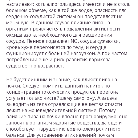
настаивают: хоть алкоголь здесь имеется и не в столь
большом объеме, как в той же водке, опасность для
сердечно-сосудистой системы он представляет не
меньшую. В данном случае влияние пива на
организм проявляется в подавлении активности
оксида азота, необходимого для расширения
сосудов. Пенное подавляет NO, сосуды сужаются,
кровь хуже перегоняется по телу, и сердце
функционирует с большей нагрузкой. А при частом
потреблении еще и риск развития варикоза
существенно возрастает.
Не будет лишним и знание, как влияет пиво на
почки. Следует помнить: данный напиток по
концентрации токсических продуктов перегона
уступает только чистейшему самогону. А задача
выводить из тела отравляющие вещества отчасти
лежит на мочевыделительной системе. Потому
влияние пива на почки вполне прогнозируемо: оно
заносит в организм ядовитые вещества, да еще и
способствует нарушению водно-электролитного
баланса. Для устранения этих явлений почкам