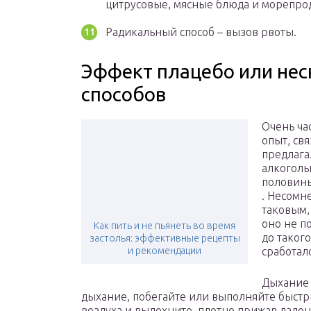
цитрусовые, мясные блюда и морепро
Радикальный способ – вызов рвоты.
Эффект плацебо или нес
способов
Очень ча
опыт, св
предлага
алкоголь
половины
. Несомн
таковым,
оно не п
Как пить и не пьянеть во время
до таког
застолья: эффективные рецепты
и рекомендации
сработал
Дыхание 
дыхание, побегайте или выполняйте быстр
воздуха и выдохните, плотно прижав ладо