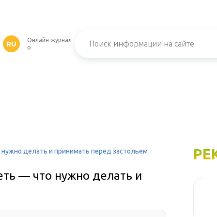
M
Онлайн-журнал
RU
о
РЕ
то нужно делать и принимать перед застольем
еть — что нужно делать и