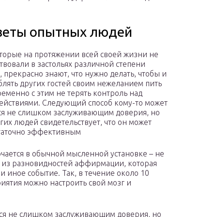
оветы опытных людей
торые на протяжении всей своей жизни не
ствовали в застольях различной степени
, прекрасно знают, что нужно делать, чтобы и
блять других гостей своим нежеланием пить
ременно с этим не терять контроль над
ействиями. Следующий способ кому-то может
ся не слишком заслуживающим доверия, но
гих людей свидетельствует, что он может
таточно эффективным
чается в обычной мысленной установке – не
ой из разновидностей аффирмации, которая
и иное событие. Так, в течение около 10
риятия можно настроить свой мозг и
ься не слишком заслуживающим доверия, но