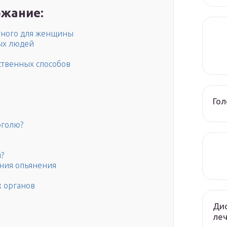
жание:
тного для женщины
ных людей
ственных способов
Го
оголю?
?
яния опьянения
х органов
Дис
леч