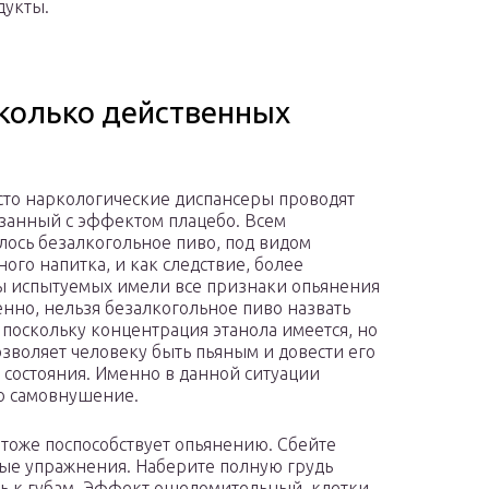
дукты.
колько действенных
сто наркологические диспансеры проводят
язанный с эффектом плацебо. Всем
лось безалкогольное пиво, под видом
ного напитка, и как следствие, более
 испытуемых имели все признаки опьянения
енно, нельзя безалкогольное пиво назвать
 поскольку концентрация этанола имеется, но
озволяет человеку быть пьяным и довести его
о состояния. Именно в данной ситуации
о самовнушение.
тоже поспособствует опьянению. Сбейте
ые упражнения. Наберите полную грудь
нь к губам. Эффект ошеломительный, клетки