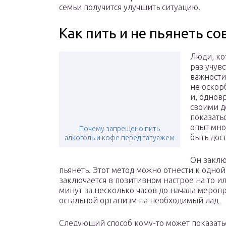
семьи получится улучшить ситуацию.
Как пить и не пьянеть с
Люди, ко
раз учув
важности
не оскор
и, однов
своими д
показать
опыт мно
Почему запрещено пить
быть дос
алкоголь и кофе перед татуажем
Он заклю
пьянеть. Этот метод можно отнести к одн
заключается в позитивном настрое на то ил
минут за несколько часов до начала мероп
остальной организм на необходимый лад
Следующий способ кому-то может показат