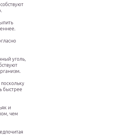
особствуют
.
выпить
леннее.
огласно
нный уголь,
бствуют
организм.
 поскольку
ь быстрее
ьяк и
мом, чем
едпочитая