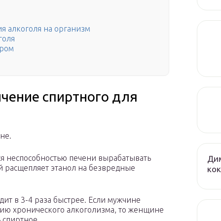
я алкоголя на организм
голя
тром
чение спиртного для
не.
ся неспособностью печени вырабатывать
Дим
й расщепляет этанол на безвредные
кок
ит в 3-4 раза быстрее. Если мужчине
адию хронического алкоголизма, то женщине
 спиртное.