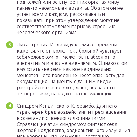
под кожей или во внутренних органах живут
какие-то насекомые-паразиты. Об этом он не
устает всем и каждому рассказывать и
показывать, при этом утверждения могут не
соответствовать элементарному строению
человеческого организма.
Ликантропия. Индивиду время от времени
кажется, что он волк. Пока больной чувствует
себя человеком, он может быть абсолютно
адекватным и вполне вменяемым. Однако стоит
ему «стать зверем», как все кардинально
меняется – его поведение несет опасность для
окружающих. Пациенты с данным видом
расстройства часто воют, лают, ползают на
четвереньках, нападают на окружающих.
Синдром Кандинского-Клерамбо. Для него
характерен бред воздействия и преследования
в сочетании с псевдогаллюцинациями.
Страдающие этим синдромом считают себя
жертвой колдовства, радиоактивного излучения
или уверены, что их мысли – достояние