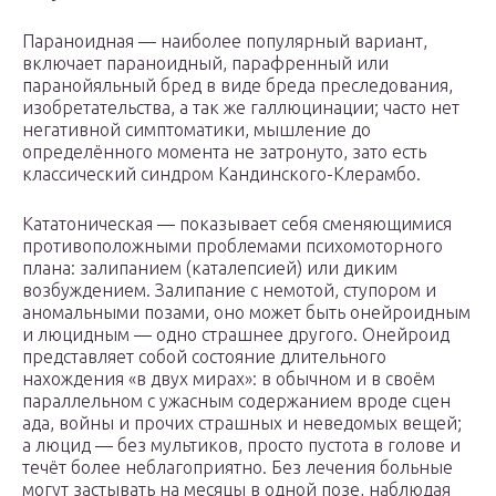
Параноидная — наиболее популярный вариант,
включает параноидный, парафренный или
паранойяльный бред в виде бреда преследования,
изобретательства, а так же галлюцинации; часто нет
негативной симптоматики, мышление до
определённого момента не затронуто, зато есть
классический синдром Кандинского-Клерамбо.
Кататоническая — показывает себя сменяющимися
противоположными проблемами психомоторного
плана: залипанием (каталепсией) или диким
возбуждением. Залипание с немотой, ступором и
аномальными позами, оно может быть онейроидным
и люцидным — одно страшнее другого. Онейроид
представляет собой состояние длительного
нахождения «в двух мирах»: в обычном и в своём
параллельном с ужасным содержанием вроде сцен
ада, войны и прочих страшных и неведомых вещей;
а люцид — без мультиков, просто пустота в голове и
течёт более неблагоприятно. Без лечения больные
могут застывать на месяцы в одной позе, наблюдая