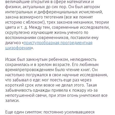
величайшие открытия в сфере математики и
физики, актуальных до сих пор. Он был автором
интегральных и дифференциальных исчислений,
закона всемирного тяготения (все же помнят
историю с яблоком!), трех законов механики, теории
цвета и т. д. Между тем, современные исследователи,
скрупулезно изучающие жизнь ученого по
воспоминаниям современников, поставили ему
диагноз «
приступообразная прогредиентная
шизофрения
».
Исаак был замкнутым ребенком, нелюдимость
сохранилась и в зрелом возрасте. Его любимым
времяпрепровождением было чтение книг. Он
настолько погружался в свои научные исследования,
что забывал о еде: мог поесть еще раз через
короткий срок или вовсе не делал этого. Такая
забывчивость однажды привела к пожару из-за
непотушенной свечи, при этом огонь уничтожил все
записи.
Еще один симптом: постоянно усиливавшееся