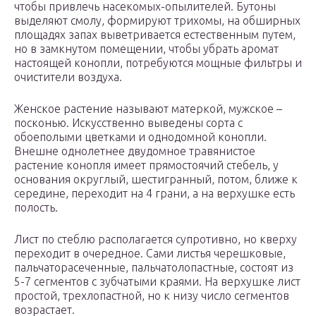
чтобы привлечь насекомых-опылителей. Бутоны
выделяют смолу, формируют трихомы, на обширных
площадях запах выветривается естественным путем,
но в замкнутом помещении, чтобы убрать аромат
настоящей конопли, потребуются мощные фильтры и
очистители воздуха.
Женское растение называют матеркой, мужское –
посконью. Искусственно выведены сорта с
обоеполыми цветками и однодомной конопли.
Внешне однолетнее двудомное травянистое
растение конопля имеет прямостоячий стебель, у
основания округлый, шестигранный, потом, ближе к
середине, переходит на 4 грани, а на верхушке есть
полость.
Лист по стеблю располагается супротивно, но кверху
переходит в очередное. Сами листья черешковые,
пальчаторасеченные, пальчатолопастные, состоят из
5-7 сегментов с зубчатыми краями. На верхушке лист
простой, трехлопастной, но к низу число сегментов
возрастает.