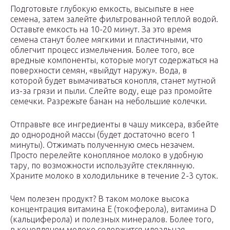
Подготовьте глубокую емкость, высыпьте в нее
семена, затем залейте фильтрованной теплой водой.
Оставьте емкость на 10-20 минут. За это время
семена станут более мягкими и пластичными, что
облегчит процесс измельчения. Более того, все
вредные компоненты, которые могут содержаться на
поверхности семян, «выйдут наружу». Вода, в
которой будет вымачиваться конопля, станет мутной
из-за грязи и пыли. Слейте воду, еще раз промойте
семечки. Разрежьте банан на небольшие колечки.
Отправьте все ингредиенты в чашу миксера, взбейте
до однородной массы (будет достаточно всего 1
минуты). Отжимать полученную смесь незачем.
Просто перелейте конопляное молоко в удобную
тару, по возможности используйте стеклянную.
Храните молоко в холодильнике в течение 2-3 суток.
Чем полезен продукт? В таком молоке высока
концентрация витамина Е (токоферола), витамина D
(кальциферола) и полезных минералов. Более того,
в конопляном молоке содержится идеальная