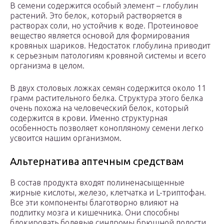
В семени содержится особый элемент – глобулин
растений. Это белок, который растворяется в
растворах соли, но устойчив к воде. Протеиновое
вещество является основой для формирования
кровяных шариков. Недостаток глобулина приводит
к серьезным патологиям кровяной системы и всего
организма в целом.
В двух столовых ложках семян содержится около 11
грамм растительного белка. Структура этого белка
очень похожа на человеческий белок, который
содержится в крови. Именно структурная
особенность позволяет конопляному семени легко
усвоится нашим организмом.
Альтернатива аптечным средствам
В состав продукта входят полиненасыщенные
жирные кислоты, железо, клетчатка и L-триптофан.
Все эти компоненты благотворно влияют на
подпитку мозга и кишечника. Они способны
блокировать болевые синдромы брюшной полости,