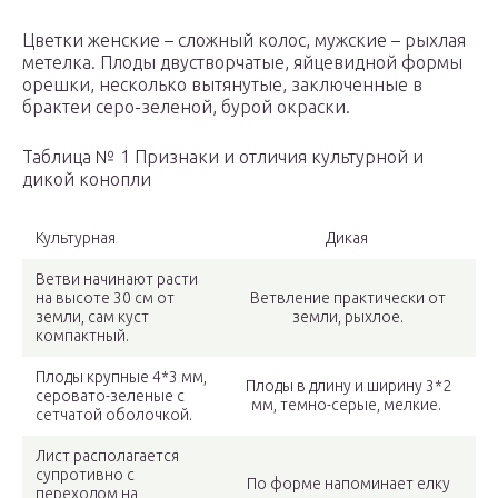
Цветки женские – сложный колос, мужские – рыхлая
метелка. Плоды двустворчатые, яйцевидной формы
орешки, несколько вытянутые, заключенные в
брактеи серо-зеленой, бурой окраски.
Таблица № 1 Признаки и отличия культурной и
дикой конопли
Культурная
Дикая
Ветви начинают расти
на высоте 30 см от
Ветвление практически от
земли, сам куст
земли, рыхлое.
компактный.
Плоды крупные 4*3 мм,
Плоды в длину и ширину 3*2
серовато-зеленые с
мм, темно-серые, мелкие.
сетчатой оболочкой.
Лист располагается
супротивно с
По форме напоминает елку
переходом на