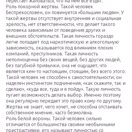
перестает жаловаться, что на нем все ездят.
Роль покорной жертвы. Такой человек
беспрекословен, он повинуется «большим людям». У
такой жертвы отсутствует внутренняя и социальная
зрелость, нет ответственности, что делает такого
человека зависимым от поведения других и
внешних обстоятельств. Такая личность гораздо
легче попадает под наркотическую и алкогольную
зависимость, оказывается под влиянием плохих
компаний, преступников. Такая личность
неполноценна без своих вещей, без других людей,
без пагубной привычки, она не ощущает, что
является кем-то настоящим, стоящим, без всего этого.
Такой человек не способен к самостоятельности, он
наделен инстинктом подчинения, «как скажите, так и
сделаю», «куда все, туда и я пойду». Такую личность
пугает возможность делать выбор. Именно поэтому
она регулярно передает это право кому-то другому.
Жертва не знает, чего хочет, не способна отстаивать
собственное мнение, часто безмолвна.
Роль белой вороны. Такой человек сильно
отличается от большинства своими необычными
пристрастиями, его называют личностью со