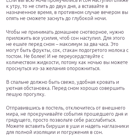
Если вы всю ночь промучились и сон наступил ближе
к утру, то не спить до двух дня, а вставайте в
назначенное время, в противном случае вечером вы
опять не сможете заснуть до глубокой ночи.
Чтобы не принимать домашнее снотворное, нужно
приложить все усилия, чтоб сон наступил. Для этого
не ешьте перед сном – максимум за два часа. Это
могут быть фрукты, сок, стакан подогретого молока с
тостом. Не более! И не переусердствуйте с
количеством жидкости, потому как ночью вы можете
проснуться из-за желания опорожниться.
В спальне должно быть свежо, удобная кровать и
уютная обстановка. Перед сном хорошо совершить
пешую прогулку.
Отправившись в постель, отключитесь от внешнего
мира, не прокручивайте события прошедшего дня и
грядущего, просто позвольте себе расслабиться.
Можете вставить бируши в уши и надеть наглазники
для полной изоляции и погружения в сон.