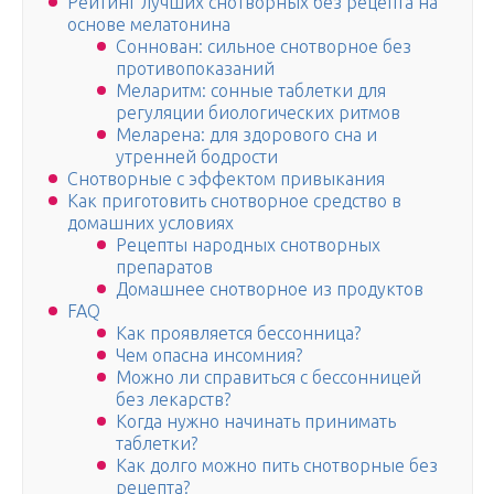
Рейтинг лучших снотворных без рецепта на
основе мелатонина
Соннован: сильное снотворное без
противопоказаний
Меларитм: сонные таблетки для
регуляции биологических ритмов
Меларена: для здорового сна и
утренней бодрости
Снотворные с эффектом привыкания
Как приготовить снотворное средство в
домашних условиях
Рецепты народных снотворных
препаратов
Домашнее снотворное из продуктов
FAQ
Как проявляется бессонница?
Чем опасна инсомния?
Можно ли справиться с бессонницей
без лекарств?
Когда нужно начинать принимать
таблетки?
Как долго можно пить снотворные без
рецепта?