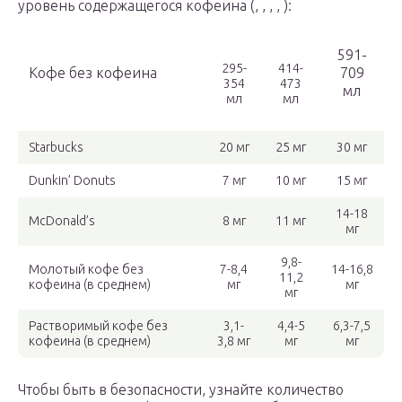
уровень содержащегося кофеина (, , , , ):
591-
295-
414-
Кофе без кофеина
709
354
473
мл
мл
мл
Starbucks
20 мг
25 мг
30 мг
Dunkin’ Donuts
7 мг
10 мг
15 мг
14-18
McDonald’s
8 мг
11 мг
мг
9,8-
Молотый кофе без
7-8,4
14-16,8
11,2
кофеина (в среднем)
мг
мг
мг
Растворимый кофе без
3,1-
4,4-5
6,3-7,5
кофеина (в среднем)
3,8 мг
мг
мг
Чтобы быть в безопасности, узнайте количество