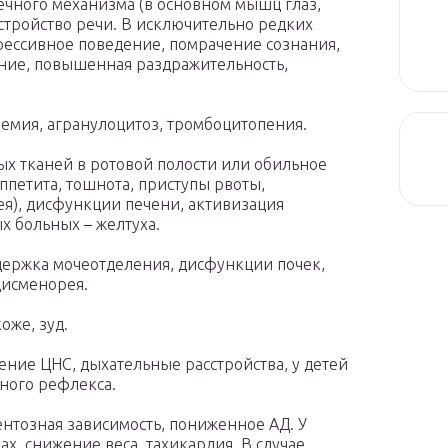
чного механизма (в основном мышц глаз,
сстройство речи. В исключительно редких
грессивное поведение, помрачение сознания,
ение, повышенная раздражительность,
немия, агранулоцитоз, тромбоцитопения.
ых тканей в ротовой полости или обильное
ппетита, тошнота, приступы рвоты,
я), дисфункции печени, активизация
х больных – желтуха.
держка мочеотделения, дисфункции почек,
дисменорея.
оже, зуд.
ение ЦНС, дыхательные расстройства, у детей
ного рефлекса.
нтозная зависимость, пониженное АД. У
ах, снижение веса, тахикардия. В случае