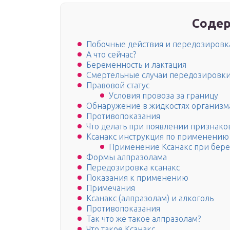
Содер
Побочные действия и передозировк
А что сейчас?
Беременность и лактация
Смертельные случаи передозировки
Правовой статус
Условия провоза за границу
Обнаружение в жидкостях организм
Противопоказания
Что делать при появлении признако
Ксанакс инструкция по применению
Применение Ксанакс при бер
Формы алпразолама
Передозировка ксанакс
Показания к применению
Примечания
Ксанакс (алпразолам) и алкоголь
Противопоказания
Так что же такое алпразолам?
Что такое Ксанакс