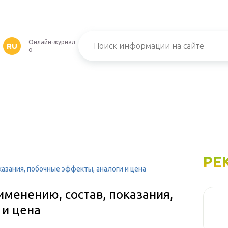
M
Онлайн-журнал
RU
о
РЕ
казания, побочные эффекты, аналоги и цена
именению, состав, показания,
 и цена