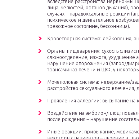
вследствие расстройства нервно-мыше
лица, челюстей, органов дыхания), ра
случаях – парадоксальные реакции (а
психическое и двигательное возбужд
тревожное состояние, бессонница).
Кроветворная система: лейкопения, а
Органы пищеварения: сухость слизист
слюноотделение, изжога, ухудшение а
нарушение опорожнения (запор/диаре
трансаминаз печени и ЩФ, у некоторы
Мочеполовая система: недержание/за
расстройство сексуального влечения, 
Проявления аллергии: высыпание на к
Воздействие на эмбрион/плод: подавл
после рождения – нарушение сосатель
Иные реакции: привыкание, медикаме
некоторых пациентов – двоение в глаз