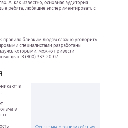
во. А, как известно, основная аудитория
ые ребята, любящие экспериментировать с
ак правило близким людям сложно уговорить
Мировыми специалистами разработаны
зуясь которыми, можно привести
омощью. 8 (800) 333-20-07
я
оникают в
.
ет
олама в
но с
ость
Феназепам. механизм действия,