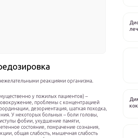
Дис
леч
редозировка
 нежелательными реакциями организма.
имущественно у пожилых пациентов) –
Дим
оловокружение, проблемы с концентрацией
кок
оординации, дезориентация, шаткая походка,
ия. У некоторых больных – боли головы,
иступы фобии, ухудшение памяти,
етенное состояние, помрачение сознания,
ции, общая слабость, мышечная слабость