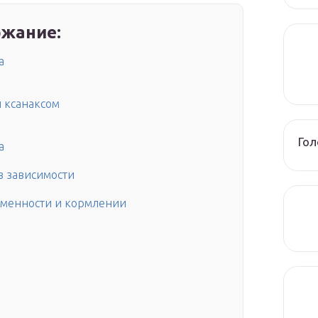
жание:
а
 ксанаксом
Го
а
в зависимости
еменности и кормлении