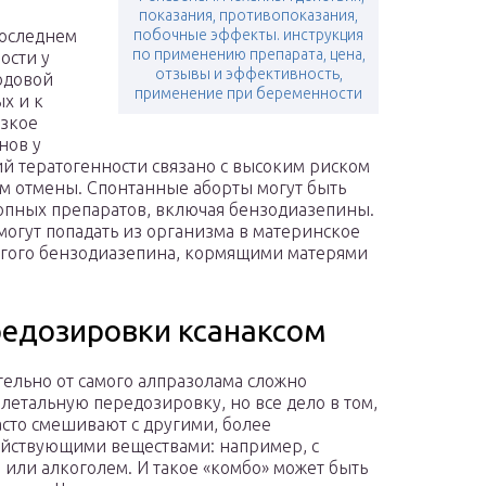
я
показания, противопоказания,
последнем
побочные эффекты. инструкция
по применению препарата, цена,
ости у
отзывы и эффективность,
одовой
применение при беременности
х и к
езкое
нов у
ий тератогенности связано с высоким риском
м отмены. Спонтанные аборты могут быть
опных препаратов, включая бензодиазепины.
могут попадать из организма в материнское
угого бензодиазепина, кормящими матерями
редозировки ксанаксом
ельно от самого алпразолама сложно
 летальную передозировку, но все дело в том,
часто смешивают с другими, более
йствующими веществами: например, с
 или алкоголем. И такое «комбо» может быть