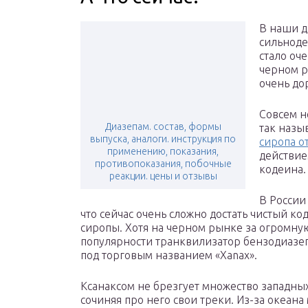
В наши д
сильнод
стало оч
черном р
очень до
Совсем н
Диазепам. состав, формы
так назы
выпуска, аналоги. инструкция по
сиропа о
применению, показания,
действие
противопоказания, побочные
кодеина.
реакции. цены и отзывы
В России
что сейчас очень сложно достать чистый ко
сиропы. Хотя на черном рынке за огромную
популярности транквилизатор бензодиазеп
под торговым названием «Xanax».
Ксанаксом не брезгует множество западных
сочиняя про него свои треки. Из-за океана 