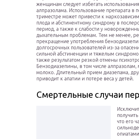
женщинам следует избегать использовани
алпразолама. Использование препарата в 
триместре может привести к наркозависим
плода и абстинентному синдрому в послер
период, а также к слабости у новорожденны
дыхательным проблемам. Тем не менее, р
прекращение употребления бензодиазепи
долгосрочных пользователей из-за опасен
сильной абстиненции и тяжелым синдромо
также результатом резкой отмены психотр
Бензодиазепины, в том числе алпразолам, 
молоко. Длительный прием диазепама, др
приводит к апатии и потере веса у детей.
Смертельные случаи пе
Исключит
получить
что его 
сильноде
опиатами