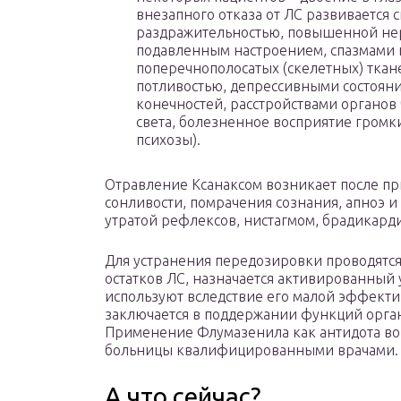
внезапного отказа от ЛС развивается 
раздражительностью, повышенной нер
подавленным настроением, спазмами 
поперечнополосатых (скелетных) тка
потливостью, депрессивными состояни
конечностей, расстройствами органов 
света, болезненное восприятие громки
психозы).
Отравление Ксанаксом возникает после при
сонливости, помрачения сознания, апноэ 
утратой рефлексов, нистагмом, брадикард
Для устранения передозировки проводятс
остатков ЛС, назначается активированный 
используют вследствие его малой эффекти
заключается в поддержании функций орган
Применение Флумазенила как антидота во
больницы квалифицированными врачами.
А что сейчас?