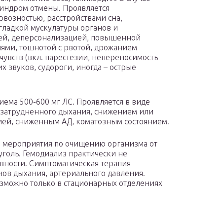
синдром отмены. Проявляется
возностью, расстройствами сна,
гладкой мускулатуры органов и
ней, деперсонализацией, повышенной
ями, тошнотой с рвотой, дрожанием
чувств (вкл. парестезии, непереносимость
х звуков, судороги, иногда – острые
ема 500-600 мг ЛС. Проявляется в виде
и затрудненного дыхания, снижением или
ией, сниженным АД, коматозным состоянием.
я мероприятия по очищению организма от
уголь. Гемодиализ практически не
вности. Симптоматическая терапия
ов дыхания, артериального давления.
зможно только в стационарных отделениях